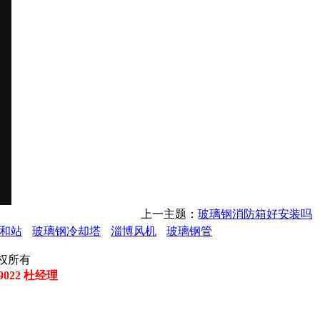
上一主题：
玻璃钢消防箱好安装吗
和站
玻璃钢冷却塔
淄博风机
玻璃钢管
司 版权所有
29022 杜经理
花
高
分
冲
攻
光
中
分
玻
沥
卫
板
钻
钻
废